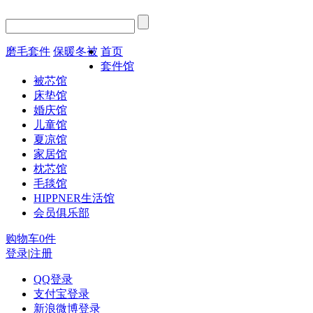
磨毛套件
保暖冬被
首页
套件馆
被芯馆
床垫馆
婚庆馆
儿童馆
夏凉馆
家居馆
枕芯馆
毛毯馆
HIPPNER生活馆
会员俱乐部
购物车
0
件
登录
|
注册
QQ登录
支付宝登录
新浪微博登录